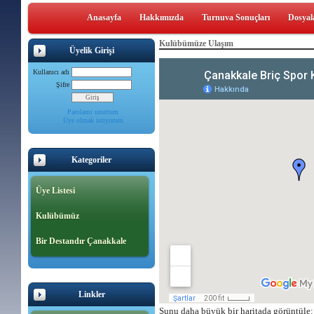
Anasayfa
Hakkımızda
Turnuva Sonuçları
Dosyal
Kulübümüze Ulaşım
Üyelik Girişi
Kullanıcı adı
Şifre
Parolamı unuttum
Üye olmak istiyorum
Kategoriler
Üye Listesi
Kulübümüz
Bir Destandır Çanakkale
Linkler
Şunu daha büyük bir haritada görüntüle