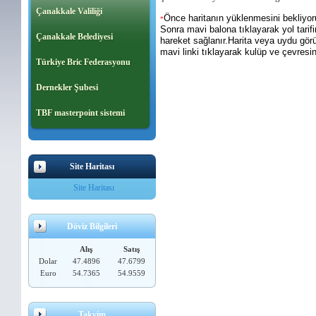
Çanakkale Valiliği
Önce haritanın yüklenmesini bekliyor
*
Sonra mavi balona tıklayarak yol tarifin
Çanakkale Belediyesi
hareket sağlanır.Harita veya uydu görü
mavi linki tıklayarak kulüp ve çevresin
Türkiye Bric Federasyonu
Dernekler Şubesi
TBF masterpoint sistemi
Site Haritası
Site Haritası
Döviz Bilgileri
Alış
Satış
Dolar
47.4896
47.6799
Euro
54.7365
54.9559
Takvim