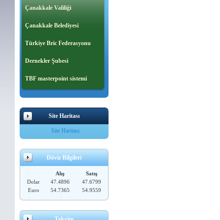
Çanakkale Valiliği
Çanakkale Belediyesi
Türkiye Bric Federasyonu
Dernekler Şubesi
TBF masterpoint sistemi
Site Haritası
Site Haritası
Döviz Bilgileri
Alış
Satış
Dolar
47.4896
47.6799
Euro
54.7365
54.9559
Takvim