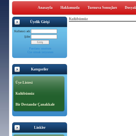
Anasayfa
Hakkımızda
Turnuva Sonuçları
Dosyal
Kulübümüz
Üyelik Girişi
Kullanıcı adı
Şifre
Parolamı unuttum
Üye olmak istiyorum
Kategoriler
Üye Listesi
Kulübümüz
Bir Destandır Çanakkale
Linkler