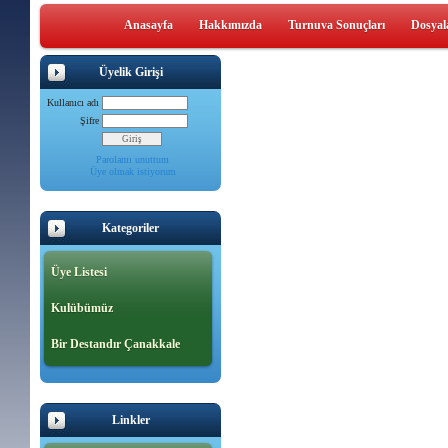
Anasayfa
Hakkımızda
Turnuva Sonuçları
Dosyal
Üyelik Girişi
Kullanıcı adı
Şifre
Parolamı unuttum
Üye olmak istiyorum
Kategoriler
Üye Listesi
Kulübümüz
Bir Destandır Çanakkale
Linkler