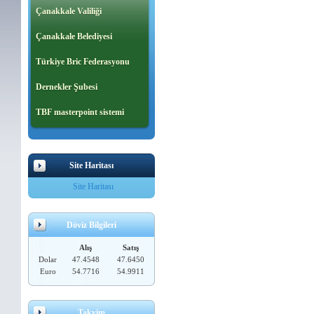
Çanakkale Valiliği
Çanakkale Belediyesi
Türkiye Bric Federasyonu
Dernekler Şubesi
TBF masterpoint sistemi
Site Haritası
Site Haritası
Döviz Bilgileri
Alış
Satış
Dolar
47.4548
47.6450
Euro
54.7716
54.9911
Takvim