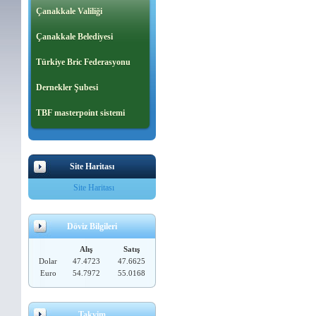
Çanakkale Valiliği
Çanakkale Belediyesi
Türkiye Bric Federasyonu
Dernekler Şubesi
TBF masterpoint sistemi
Site Haritası
Site Haritası
Döviz Bilgileri
Alış
Satış
Dolar
47.4723
47.6625
Euro
54.7972
55.0168
Takvim