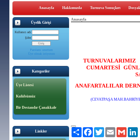
Anasayfa
Hakkımızda
Turnuva Sonuçları
Dosyal
Anasayfa
Üyelik Girişi
Kullanıcı adı
Şifre
Parolamı unuttum
Üye olmak istiyorum
TURNUVALARIMIZ 
CUMARTESİ GÜNL
Kategoriler
S
ANAFARTALILAR DERN
Üye Listesi
Kulübümüz
(CEVATPAŞA MAH.BAHRİYE 
Bir Destandır Çanakkale
Paylaş
Facebook
Twitter
Email
Gmail
L
Linkler